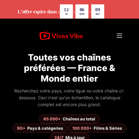
12
06
09
L’offre expire dans :
:
:
H
MIN
SEC
Channel List
Toutes vos chaînes
préférées — France &
Monde entier
Recherchez votre pays, votre ligue ou votre chaîne ci-
dessous. Ceci n'est qu'un échantillon, le catalogue
complet est encore plus grand.
65 000+
Chaînes au total
90+
Pays & catégories
100 000+
Films & Séries
24/7
Mis à jour