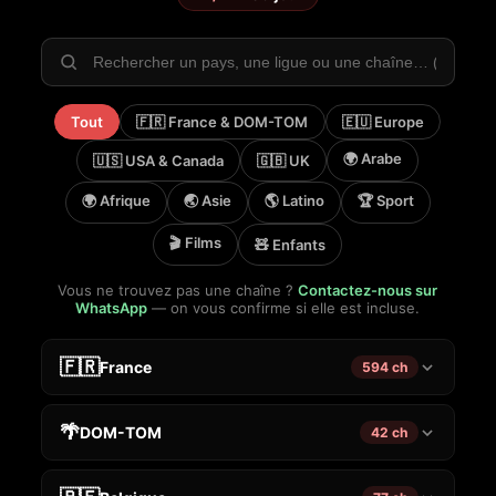
Tout
🇫🇷 France & DOM-TOM
🇪🇺 Europe
🌍 Arabe
🇺🇸 USA & Canada
🇬🇧 UK
🌍 Afrique
🌏 Asie
🌎 Latino
🏆 Sport
🎬 Films
🧸 Enfants
Vous ne trouvez pas une chaîne ?
Contactez-nous sur
WhatsApp
— on vous confirme si elle est incluse.
🇫🇷
France
594 ch
🌴
DOM-TOM
42 ch