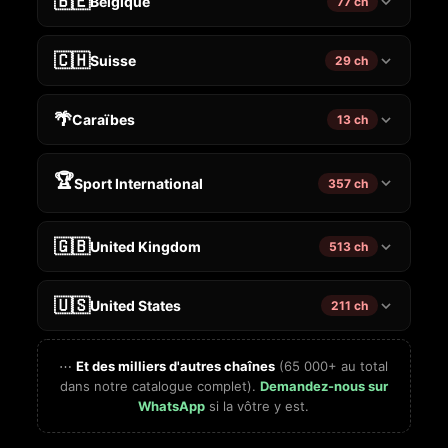
🇧🇪
Belgique
77 ch
🇨🇭
Suisse
29 ch
🌴
Caraïbes
13 ch
🏆
Sport International
357 ch
🇬🇧
United Kingdom
513 ch
🇺🇸
United States
211 ch
⋯
Et des milliers d'autres chaînes
(65 000+ au total
dans notre catalogue complet).
Demandez-nous sur
WhatsApp
si la vôtre y est.